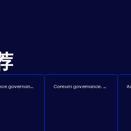
荐
Persistence governance. Proposal №150
Coreum governance. Proposal №22