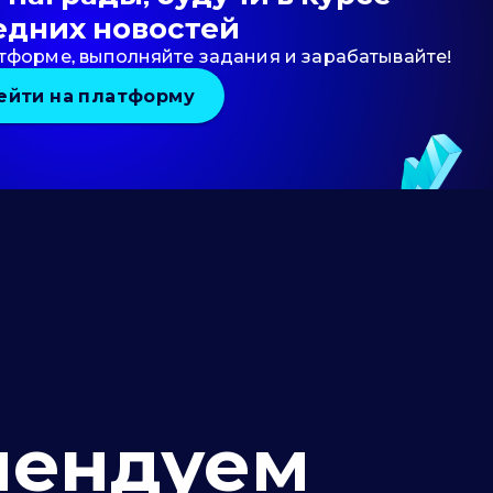
едних новостей
тформе, выполняйте задания и зарабатывайте!
ейти на платформу
мендуем