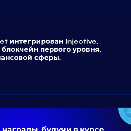
t интегрирован Injective,
блокчейн первого уровня,
ансовой сферы.
награды, будучи в курсе