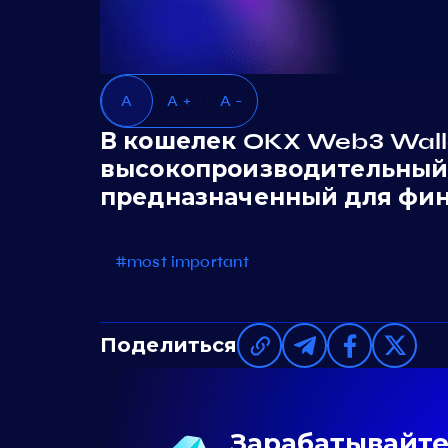
A
A +
A -
В кошелек OKX Web3 Walle
высокопроизводительный 
предназначенный для фин
#most important
Поделиться
Зарабатывайте 