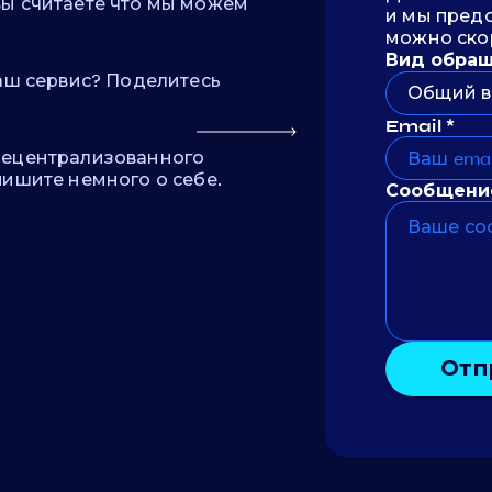
вы считаете что мы можем
и мы предо
можно ско
Вид обра
наш сервис? Поделитесь
Общий в
Email *
децентрализованного
пишите немного о себе.
Сообщени
Отп