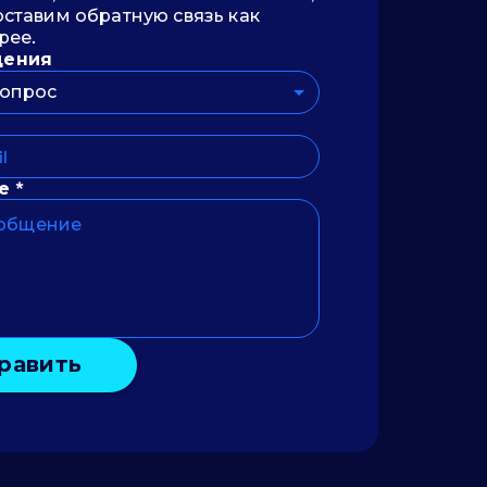
ставим обратную связь как
рее.
щения
опрос
е *
равить