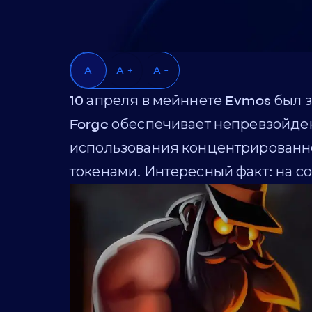
A
A +
A -
10 апреля в мейннете Evmos был з
Forge обеспечивает непревзойден
использования концентрированно
токенами. Интересный факт: на с