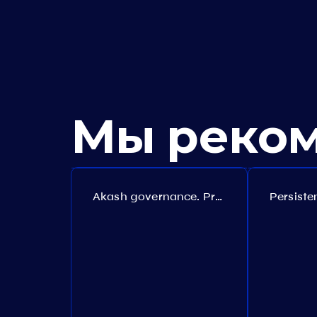
Мы реко
Akash governance. Proposal №308