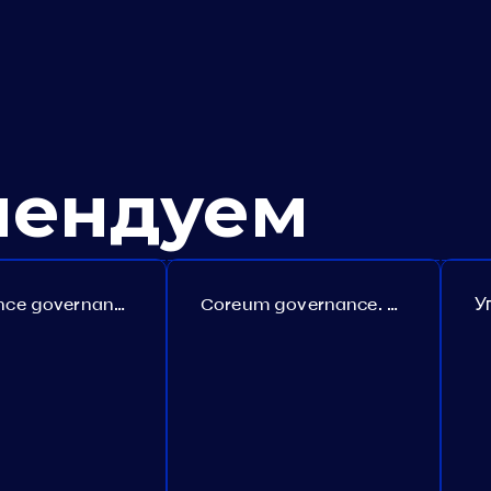
мендуем
Persistence governance. Proposal №150
Coreum governance. Proposal №22