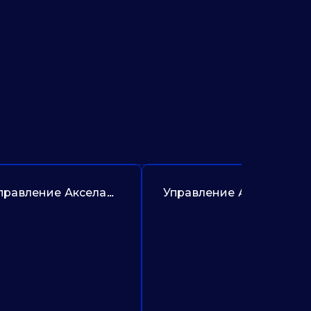
Управление Акселаром. Предложение №385
Управление Акашем. Предложение №307