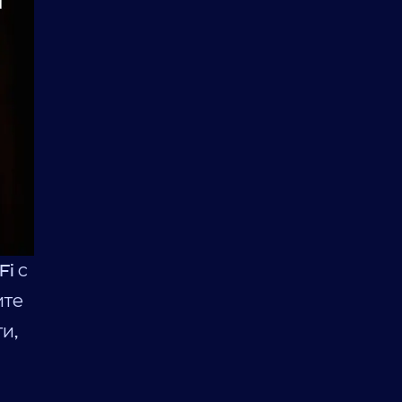
i с
ите
и,