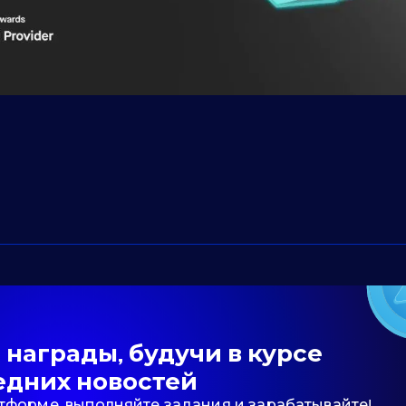
награды, будучи в курсе
едних новостей
тформе, выполняйте задания и зарабатывайте!