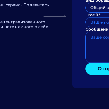
Вид обра
наш сервис? Поделитесь
Общий в
Email *
децентрализованного
пишите немного о себе.
Сообщени
Отп