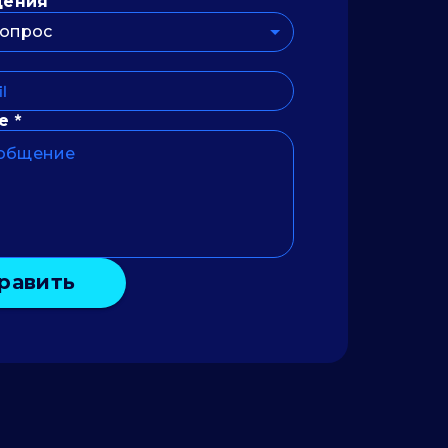
щения
опрос
е *
равить