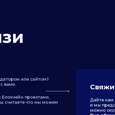
язи
идатором или сайтом?
с вами.
Свяжи
и блокчейн проектами,
Дайте нам 
вы считаете что мы можем
и мы предо
можно ско