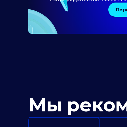
Пер
Мы реко