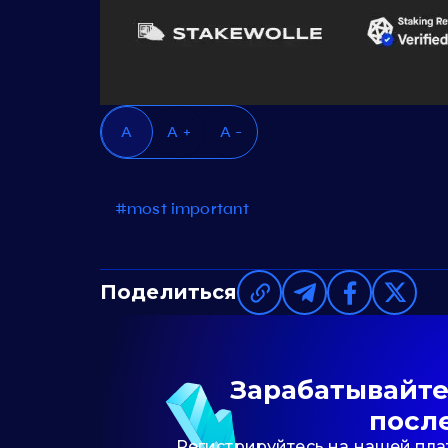
A
A +
A -
#most important
Поделиться
Зарабатывайте 
посл
Регистрируйтесь на нашей пла