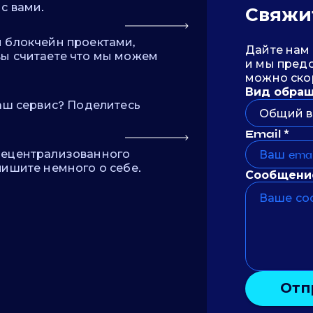
с вами.
Свяжи
и блокчейн проектами,
Дайте нам 
вы считаете что мы можем
и мы предо
можно ско
Вид обра
наш сервис? Поделитесь
Общий в
Email *
децентрализованного
пишите немного о себе.
Сообщени
Отп