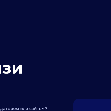
язи
идатором или сайтом?