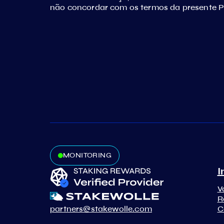
não concordar com os termos da presente Polí
MONITORING
I
V
R
partners@stakewolle.com
C