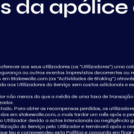
 da apólice
 oferecer aos seus utilizadores (os "Utilizadores") uma c
segurança ou outros eventos imprevistos decorrentes ou 
em Stakewolle.com (as "Actividades de Staking") através 
ecida aos Utilizadores do Serviço sem custos adicionais e
izador não menos do que a média de uma taxa de transaçã
zador.
tado. Para obter as recompensas perdidas, os utilizadore
cados em stakewolle.com, o mais tardar um mês após a pe
lo Utilizador devido a actos intencionais ou negligência g
utilização do Serviço pelo Utilizador e terminará após a c
e que leu e compreendeu esta Política e concorda em ficar 