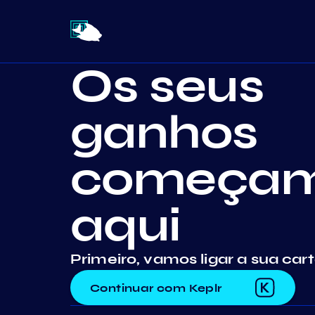
Os seus
ganhos
começa
aqui
Primeiro, vamos ligar a sua cart
Continuar com Keplr