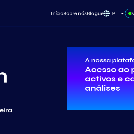
Início
Sobre nós
Blogue
PT
A nossa plataf
m
Acesso ao p
activos e c
análises
eira