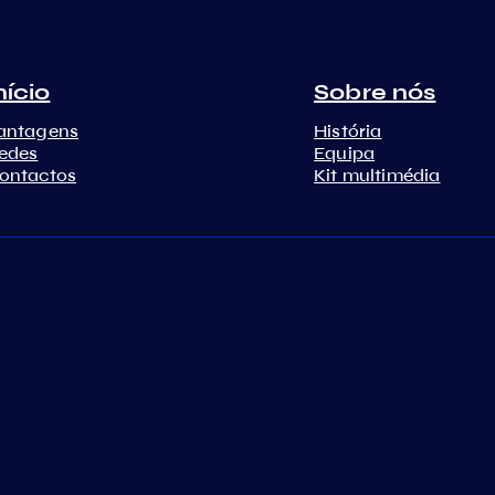
nício
Sobre nós
antagens
História
edes
Equipa
ontactos
Kit multimédia