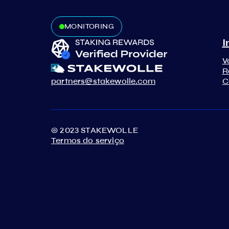
MONITORING
I
V
R
partners@stakewolle.com
C
© 2023 STAKEWOLLE
Termos do serviço