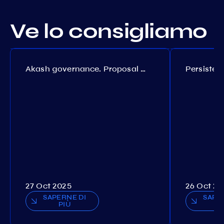
Ve lo consigliamo
Akash governance. Proposal №308
27 Oct 2025
26 Oct 20
SAPERNE DI
SAPE
PIÙ
P