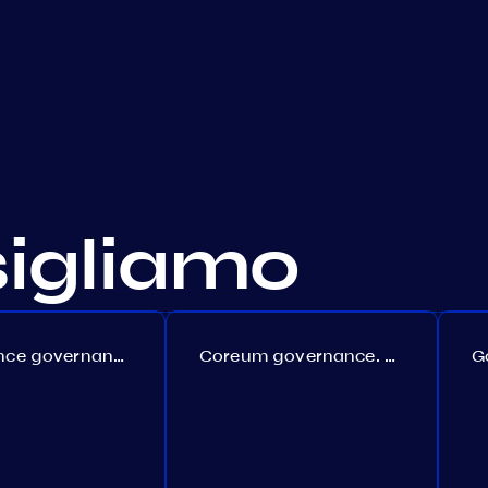
sigliamo
Persistence governance. Proposal №150
Coreum governance. Proposal №22