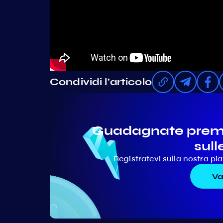
Condividi l'articolo
Guadagnate premi 
sull
Registratevi sulla nostra p
Va