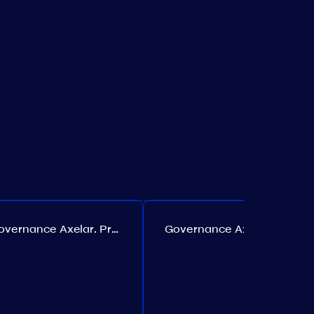
Governance Axelar. Proposta №385
Governance Axelar. Proposta №386