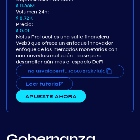
$ 11.66M
Volumen 24h:
$ 8.72K
Precio:
$ 0.01
Nolus Protocol es una suite financiera
Web3 que ofrece un enfoque innovador
enfoque de los mercados monetarios con
una novedosa solución Lease para
desarrollar aún más el espacio DeFi
q0amzd3ug5f9tcw4a435gkmc687zr2k7luj6
nolusvaloper1f7q0amzd3ug5f9tcw4a435gk
...
Leer tutorial
APUESTE AHORA
Gobernanza