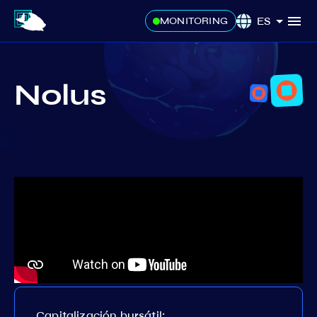
ES
MONITORING
Nolus
Capitalización bursátil: