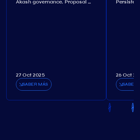
Akash governance. Proposal №308
27 Oct 2025
26 Oct 20
SABER MÁS
SABER 