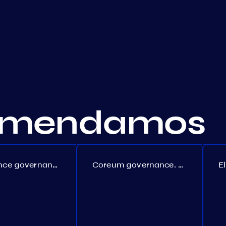
comendamos
Persistence governance. Proposal №150
Coreum governance. Proposal №22