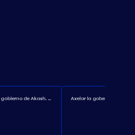
El gobierno de Akash. Propuesta №307
Axelar la gobernanza. Propuesta №386