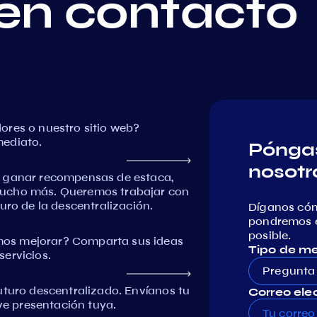
en contacto
ores o nuestro sitio web?
mediato.
Póngas
nosotr
, ganar recompensas de estaca,
mucho más. Queremos trabajar con
uro de la descentralización.
Díganos có
pondremos e
posible.
os mejorar? Comparta sus ideas
Tipo de m
ervicios.
Pregunta
uturo descentralizado. Envíanos tu
Correo elec
eve presentación tuya.