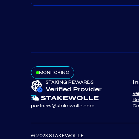
MONITORING
In
Ve
Re
partners@stakewolle.com
Co
© 2023 STAKEWOLLE