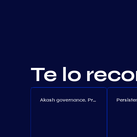
Te lo re
Akash governance. Proposal №308