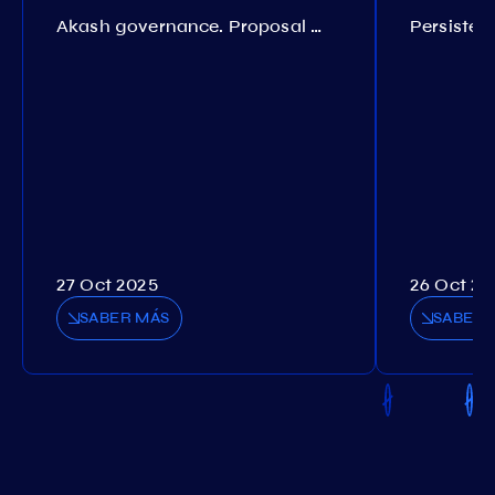
Akash governance. Proposal №308
27 Oct 2025
26 Oct 20
SABER MÁS
SABER 