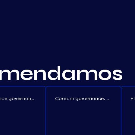
comendamos
Persistence governance. Proposal №150
Coreum governance. Proposal №22