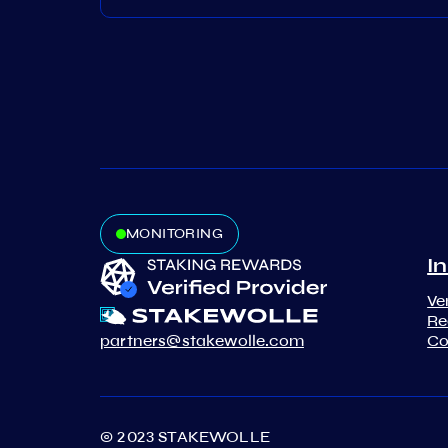
MONITORING
In
Ve
Re
partners@stakewolle.com
Co
© 2023 STAKEWOLLE