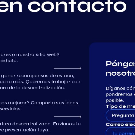
en contacto
ores o nuestro sitio web?
mediato.
Póngas
nosotr
, ganar recompensas de estaca,
mucho más. Queremos trabajar con
uro de la descentralización.
Díganos có
pondremos e
posible.
os mejorar? Comparta sus ideas
Tipo de m
ervicios.
Pregunta
uturo descentralizado. Envíanos tu
Correo elec
eve presentación tuya.