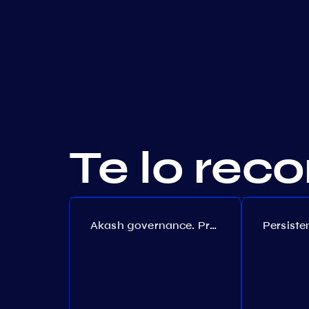
Te lo re
Akash governance. Proposal №308