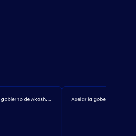
El gobierno de Akash. Propuesta №307
Axelar la gobernanza. Propuesta №386