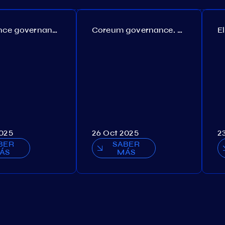
Persistence governance. Proposal №150
Coreum governance. Proposal №22
2025
26 Oct 2025
2
BER
SABER
ÁS
MÁS