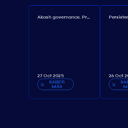
Akash governance. Proposal №308
27 Oct 2025
26 Oct 
SABER
SA
MÁS
M