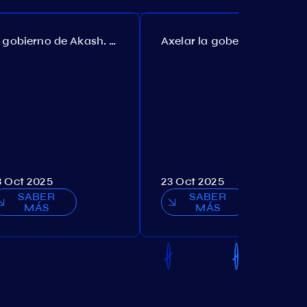
El gobierno de Akash. Propuesta №307
Axelar la gobernanza. Propuesta №386
3 Oct 2025
23 Oct 2025
SABER
SABER
MÁS
MÁS