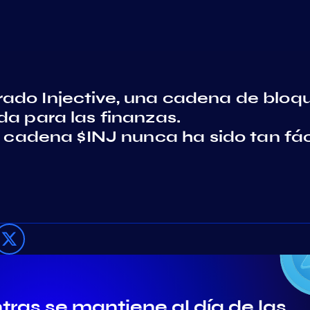
ado Injective, una cadena de bloq
da para las finanzas.
a cadena $INJ nunca ha sido tan fác
ras se mantiene al día de las