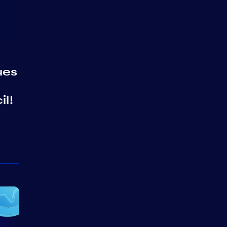
ues
il!