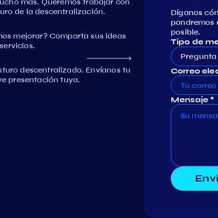
mucho más. Queremos trabajar con
uro de la descentralización.
Díganos có
pondremos e
posible.
os mejorar? Comparta sus ideas
Tipo de m
ervicios.
Pregunta
uturo descentralizado. Envíanos tu
Correo elec
eve presentación tuya.
Mensaje *
Env