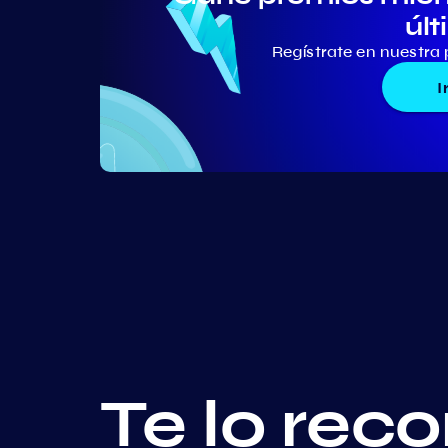
últ
Regístrate en nuestra 
I
Te lo re