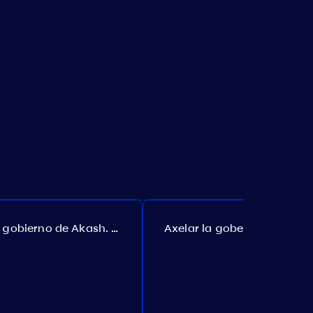
El gobierno de Akash. Propuesta №307
Axelar la gobernanza. Propuesta №386