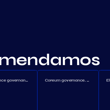
comendamos
Persistence governance. Proposal №150
Coreum governance. Proposal №22