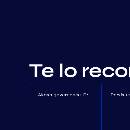
Te lo re
Akash governance. Proposal №308