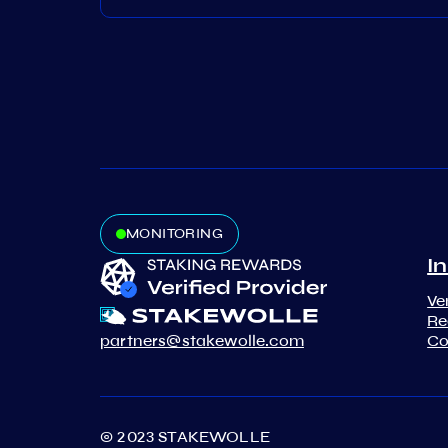
MONITORING
In
Ve
Re
partners@stakewolle.com
Co
© 2023 STAKEWOLLE