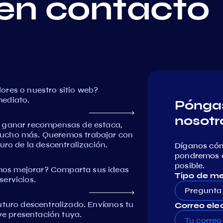
en contacto
ores o nuestro sitio web?
mediato.
Póngas
nosotr
, ganar recompensas de estaca,
mucho más. Queremos trabajar con
uro de la descentralización.
Díganos có
pondremos e
posible.
os mejorar? Comparta sus ideas
Tipo de m
ervicios.
Pregunta
uturo descentralizado. Envíanos tu
Correo elec
eve presentación tuya.