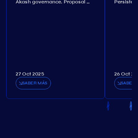
Akash governance. Proposal №308
27 Oct 2025
26 Oct 20
SABER MÁS
SABER 