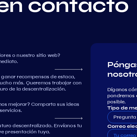
en contacto
ores o nuestro sitio web?
mediato.
Póngas
nosotr
, ganar recompensas de estaca,
mucho más. Queremos trabajar con
uro de la descentralización.
Díganos có
pondremos e
posible.
os mejorar? Comparta sus ideas
Tipo de m
ervicios.
Pregunta
uturo descentralizado. Envíanos tu
Correo elec
eve presentación tuya.