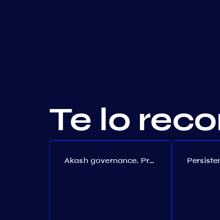
Te lo re
Akash governance. Proposal №308