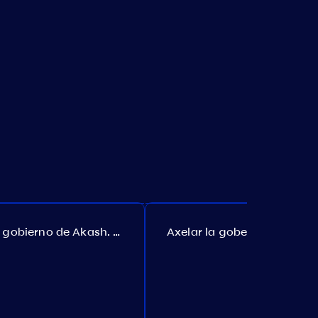
El gobierno de Akash. Propuesta №307
Axelar la gobernanza. Propuesta №386