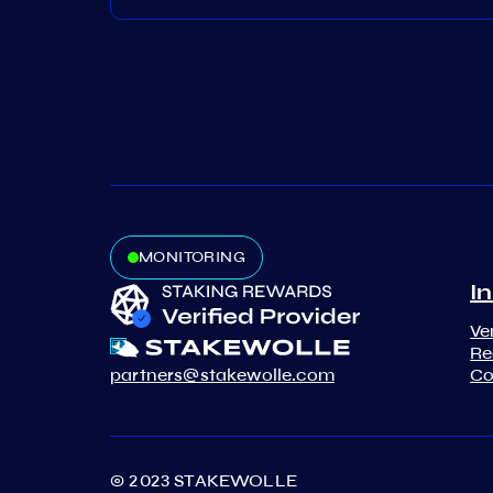
MONITORING
In
Ve
Re
partners@stakewolle.com
Co
© 2023 STAKEWOLLE