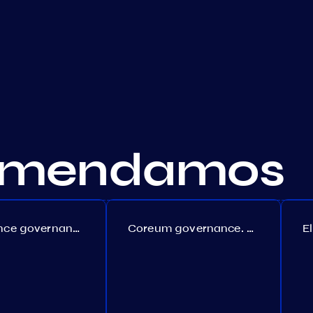
comendamos
Persistence governance. Proposal №150
Coreum governance. Proposal №22