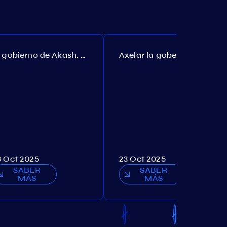
El gobierno de Akash. Propuesta №307
Axelar la gobernanza. Propuesta №386
3 Oct 2025
23 Oct 2025
SABER
SABER
MÁS
MÁS