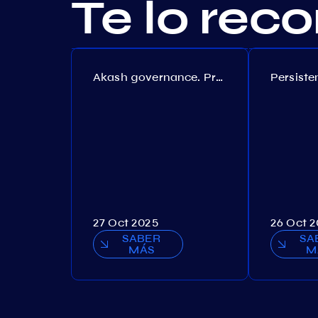
Te lo re
Akash governance. Proposal №308
27 Oct 2025
26 Oct 
SABER
SA
MÁS
M