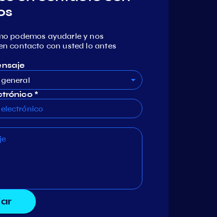
os
mo podemos ayudarle y nos
n contacto con usted lo antes
ensaje
 general
trónico *
iar