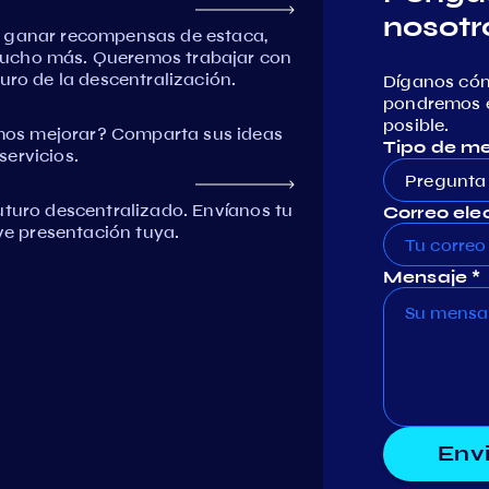
nosotr
, ganar recompensas de estaca,
mucho más. Queremos trabajar con
uro de la descentralización.
Díganos có
pondremos e
posible.
os mejorar? Comparta sus ideas
Tipo de m
ervicios.
Pregunta
uturo descentralizado. Envíanos tu
Correo elec
eve presentación tuya.
Mensaje *
Env