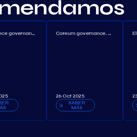
comendamos
Persistence governance. Proposal №150
Coreum governance. Proposal №22
2025
26 Oct 2025
2
BER
SABER
ÁS
MÁS