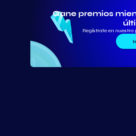
Gane premios mient
últ
Regístrate en nuestra 
I