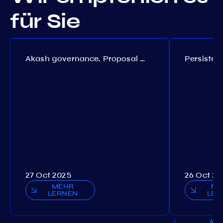
für Sie
Akash governance. Proposal №308
27 Oct 2025
26 Oct 20
MEHR
ME
LERNEN
LER