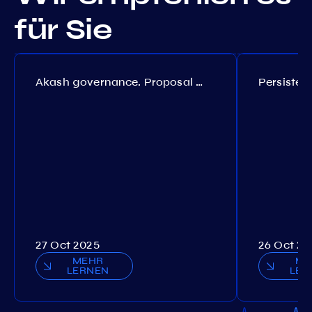
für Sie
Akash governance. Proposal №308
27 Oct 2025
26 Oct 20
MEHR
ME
LERNEN
LER