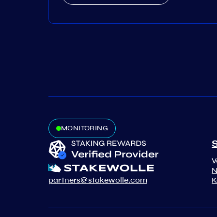
MONITORING
S
V
N
partners@stakewolle.com
K