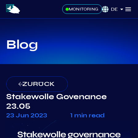
DE
MONITORING
Blog
ZURÜCK
Stakewolle Govenance
23.05
23 Jun 2023
1 min read