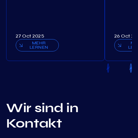
27 Oct 2025
26 Oct 20
MEHR
ME
LERNEN
LER
Wir sind in
Kontakt