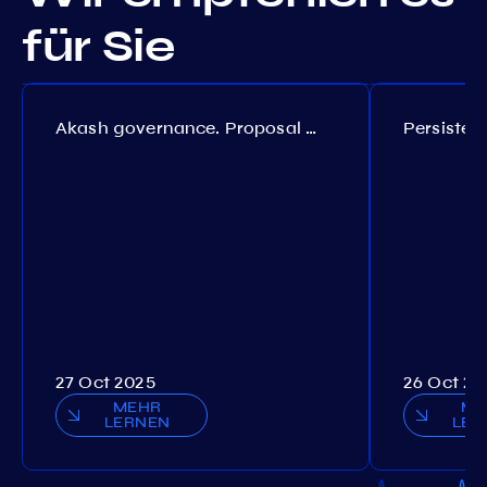
für Sie
Akash governance. Proposal №308
27 Oct 2025
26 Oct 20
MEHR
ME
LERNEN
LER