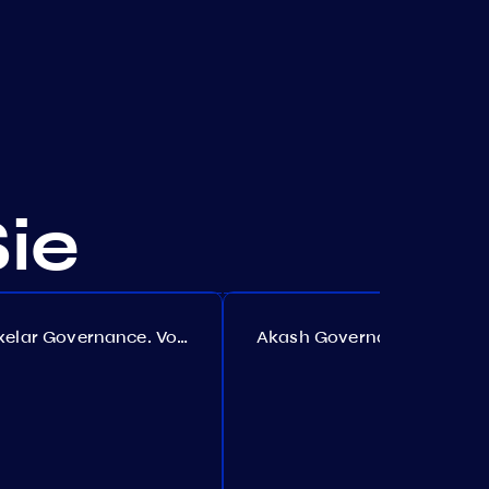
Sie
Axelar Governance. Vorschlag №386
Akash Governance. Vorschlag №307