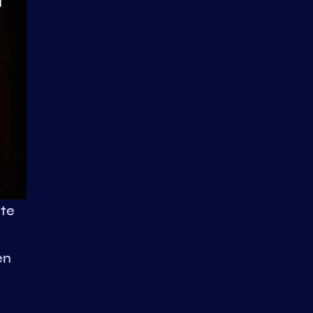
ete
en