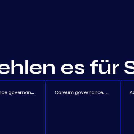
hlen es für 
Persistence governance. Proposal №150
Coreum governance. Proposal №22