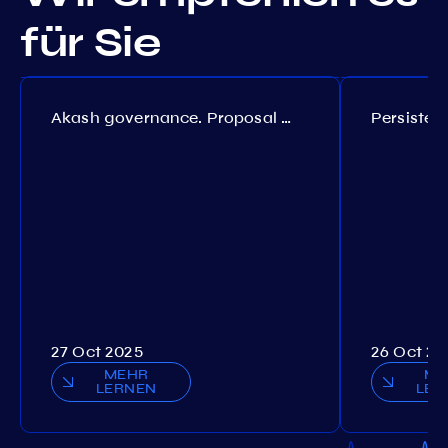
für Sie
Akash governance. Proposal №308
27 Oct 2025
26 Oct 20
MEHR
ME
LERNEN
LER