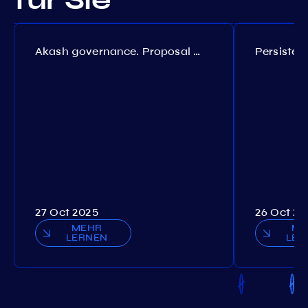
Akash governance. Proposal №308
27 Oct 2025
26 Oct 20
MEHR
ME
LERNEN
LER