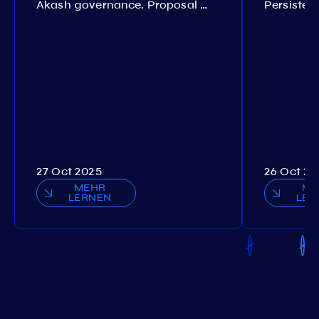
Akash governance. Proposal №308
27 Oct 2025
26 Oct 20
MEHR
ME
LERNEN
LER