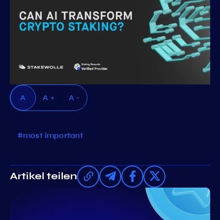
A
A +
A -
#most important
Artikel teilen