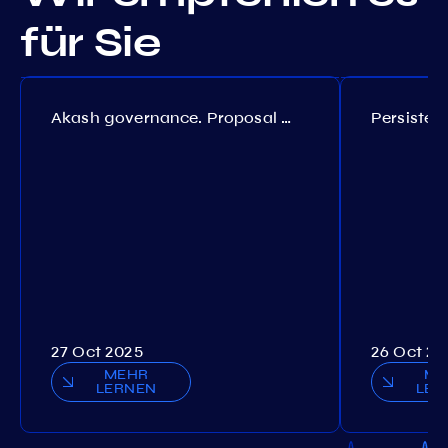
für Sie
Akash governance. Proposal №308
27 Oct 2025
26 Oct 20
MEHR
ME
LERNEN
LER